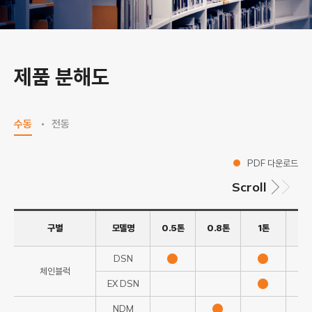
제품 분해도
수동
전동
PDF 다운로드
Scroll
구별
모델명
0.5톤
0.8톤
1톤
1.
DSN
체인블럭
EX DSN
NDM