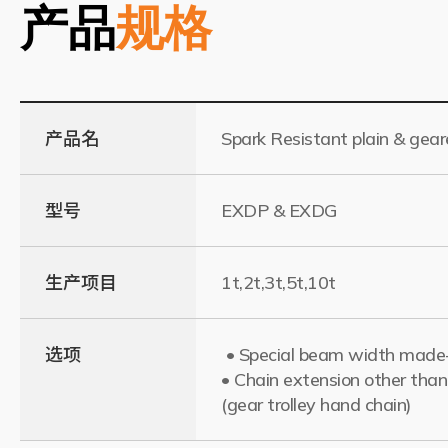
产品
规格
产品名
Spark Resistant plain & geare
型号
EXDP & EXDG
生产项目
1t,2t,3t,5t,10t
选项
• Special beam width made-
• Chain extension other tha
(gear trolley hand chain)