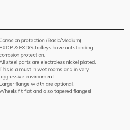
Corrosion protection (Basic/Medium)
EXDP & EXDG-trolleys have outstanding
corrosion protection.
All steel parts are electroless nickel plated.
This is a must in wet rooms and in very
aggressive environment.
Larger flange width are optional.
Wheels fit flat and also tapered flanges!