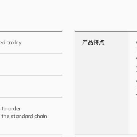
d trolley
产品特点
to-order
n the standard chain