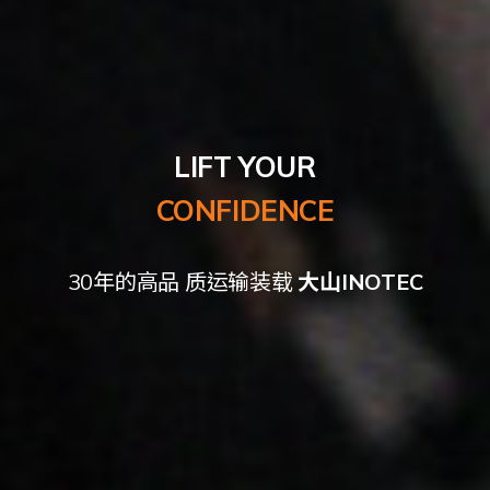
CUSTOMER-ORIENTED
INNOVATIVE
BECOMING
LIFT YOUR
A GLOBAL COMPANY
CONFIDENCE
COMPANY
COMPANY
创新型企业,
大山INOTEC